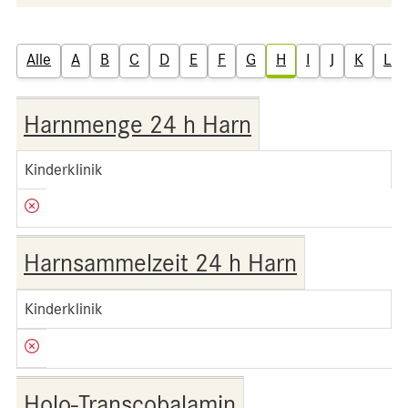
Alle
A
B
C
D
E
F
G
H
I
J
K
L
Harnmenge 24 h Harn
Kinderklinik
Harnsammelzeit 24 h Harn
Kinderklinik
Holo-Transcobalamin