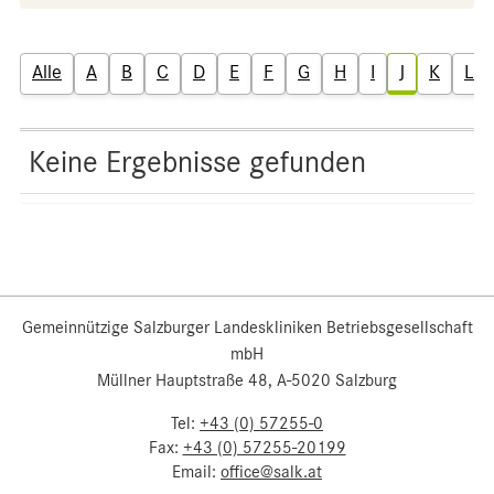
Alle
A
B
C
D
E
F
G
H
I
J
K
L
Keine Ergebnisse gefunden
Gemeinnützige Salzburger Landeskliniken Betriebsgesellschaft
mbH
Müllner Hauptstraße 48, A-5020 Salzburg
Tel:
+43 (0) 57255-0
Fax:
+43 (0) 57255-20199
Email:
office@salk.at