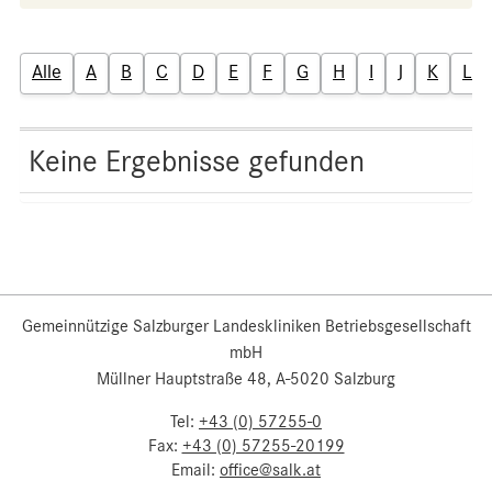
Alle
A
B
C
D
E
F
G
H
I
J
K
L
Keine Ergebnisse gefunden
Gemeinnützige Salzburger Landeskliniken Betriebsgesellschaft
mbH
Müllner Hauptstraße 48, A-5020 Salzburg
Tel:
+43 (0) 57255-0
Fax:
+43 (0) 57255-20199
Email:
office@salk.at