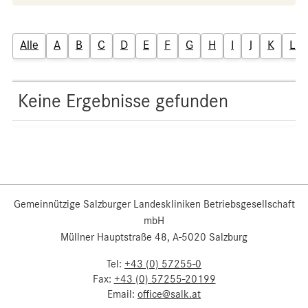
Alle
A
B
C
D
E
F
G
H
I
J
K
L
Keine Ergebnisse gefunden
Gemeinnützige Salzburger Landeskliniken Betriebsgesellschaft
mbH
Müllner Hauptstraße 48, A-5020 Salzburg
Tel:
+43 (0) 57255-0
Fax:
+43 (0) 57255-20199
Email:
office@salk.at