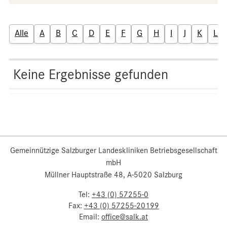
Alle
A
B
C
D
E
F
G
H
I
J
K
L
Keine Ergebnisse gefunden
Gemeinnützige Salzburger Landeskliniken Betriebsgesellschaft
mbH
Müllner Hauptstraße 48, A-5020 Salzburg
Tel:
+43 (0) 57255-0
Fax:
+43 (0) 57255-20199
Email:
office@salk.at