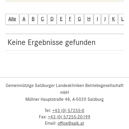
Alle
A
B
C
D
E
F
G
H
I
J
K
L
Keine Ergebnisse gefunden
Gemeinnützige Salzburger Landeskliniken Betriebsgesellschaft
mbH
Müllner Hauptstraße 48, A-5020 Salzburg
Tel:
+43 (0) 57255-0
Fax:
+43 (0) 57255-20199
Email:
office@salk.at