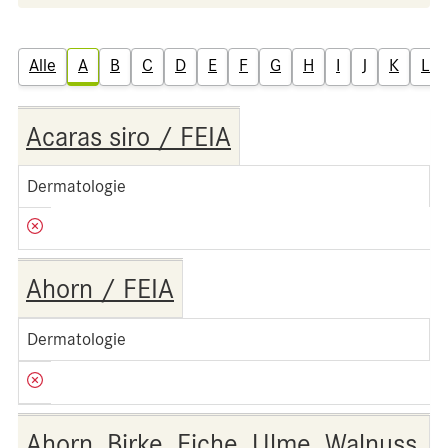
Alle
A
B
C
D
E
F
G
H
I
J
K
L
Acaras siro / FEIA
Dermatologie
Ahorn / FEIA
Dermatologie
Ahorn, Birke, Eiche, Ulme, Walnuss