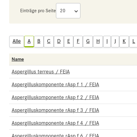
Einträge pro Seite
Alle
A
B
C
D
E
F
G
H
I
J
K
L
Name
Aspergillus terreus / FEIA
Aspergilluskomponente rAsp f 1 / FEIA
Aspergilluskomponente rAsp f 2 / FEIA
Aspergilluskomponente rAsp f 3 / FEIA
Aspergilluskomponente rAsp f 4 / FEIA
Aspergilluskomponente rAsp f 6 / FEIA