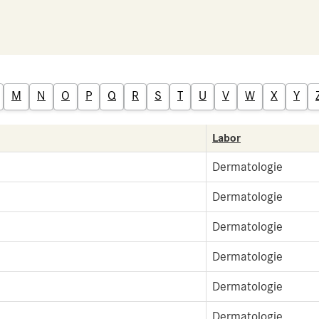
M
N
O
P
Q
R
S
T
U
V
W
X
Y
Labor
Dermatologie
Dermatologie
Dermatologie
Dermatologie
Dermatologie
Dermatologie