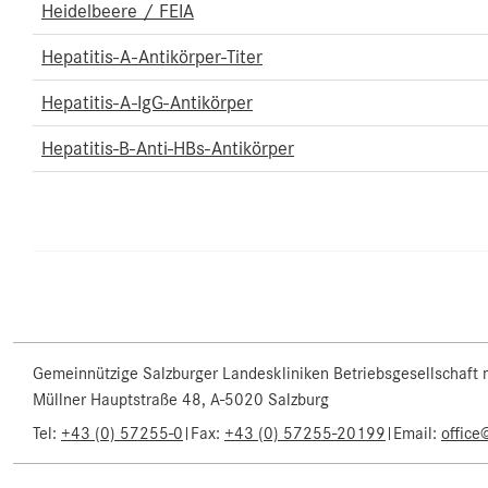
Heidelbeere / FEIA
Hepatitis-A-Antikörper-Titer
Hepatitis-A-IgG-Antikörper
Hepatitis-B-Anti-HBs-Antikörper
Gemeinnützige Salzburger Landeskliniken Betriebsgesellschaft
Müllner Hauptstraße 48, A-5020 Salzburg
Tel:
+43 (0) 57255-0
|
Fax:
+43 (0) 57255-20199
|
Email:
office