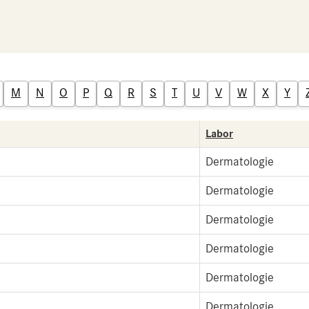
M
N
O
P
Q
R
S
T
U
V
W
X
Y
Labor
Dermatologie
Dermatologie
Dermatologie
Dermatologie
Dermatologie
Dermatologie