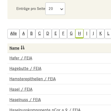
Einträge pro Seite
Alle
A
B
C
D
E
F
G
H
I
J
K
L
Name
Hafer / FEIA
Hagebutte / FEIA
Hamsterepithelien / FEIA
Hasel / FEIA
Haselnuss / FEIA
Haselnusskomponente nCor a 9 / FEIA