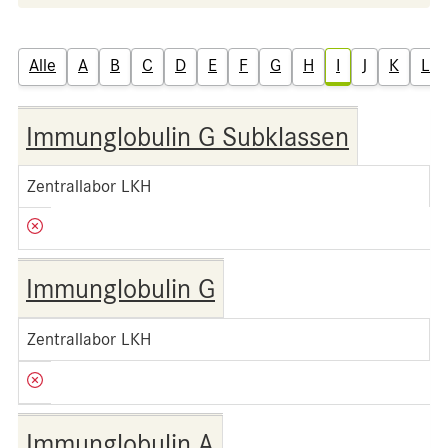
Alle
A
B
C
D
E
F
G
H
I
J
K
L
Immunglobulin G Subklassen
Zentrallabor LKH
Immunglobulin G
Zentrallabor LKH
Immunglobulin A