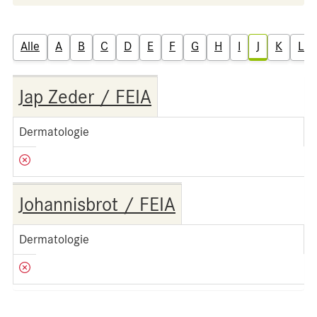
Alle
A
B
C
D
E
F
G
H
I
J
K
L
Jap Zeder / FEIA
Dermatologie
Johannisbrot / FEIA
Dermatologie