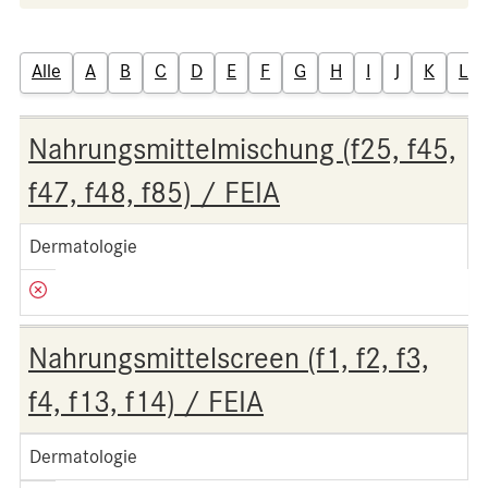
Alle
A
B
C
D
E
F
G
H
I
J
K
L
Nahrungsmittelmischung (f25, f45,
f47, f48, f85) / FEIA
Dermatologie
Nahrungsmittelscreen (f1, f2, f3,
f4, f13, f14) / FEIA
Dermatologie