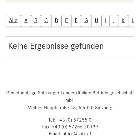
Alle
A
B
C
D
E
F
G
H
I
J
K
L
Keine Ergebnisse gefunden
Gemeinnützige Salzburger Landeskliniken Betriebsgesellschaft
mbH
Müllner Hauptstraße 48, A-5020 Salzburg
Tel:
+43 (0) 57255-0
Fax:
+43 (0) 57255-20199
Email:
office@salk.at