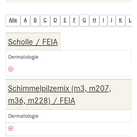
Alle
A
B
C
D
E
F
G
H
I
J
K
L
Scholle / FEIA
Dermatologie
Schimmelpilzemix (m3, m207,
m36, m228) / FEIA
Dermatologie