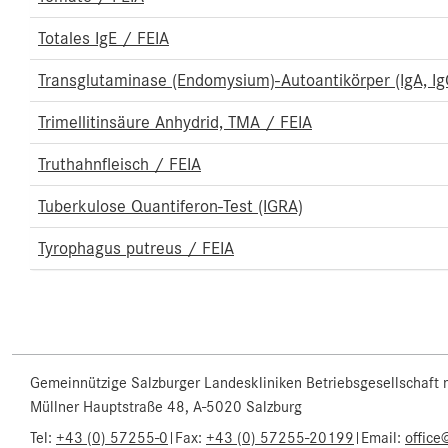
Totales IgE / FEIA
Transglutaminase (Endomysium)-Autoantikörper (IgA, Ig
Trimellitinsäure Anhydrid, TMA / FEIA
Truthahnfleisch / FEIA
Tuberkulose Quantiferon-Test (IGRA)
Tyrophagus putreus / FEIA
Gemeinnützige Salzburger Landeskliniken Betriebsgesellschaft
Müllner Hauptstraße 48, A-5020 Salzburg
Tel:
+43 (0) 57255-0
|
Fax:
+43 (0) 57255-20199
|
Email:
office