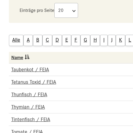
Einträge pro Seite
Alle
A
B
C
D
E
F
G
H
I
J
K
L
Name
Taubenkot / FEIA
Tetanus Toxid / FEIA
Thunfisch / FEIA
Thymian / FEIA
Tintenfisch / FEIA
Tomate / FEIA