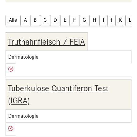
Alle
A
B
C
D
E
F
G
H
I
J
K
L
Truthahnfleisch / FEIA
Dermatologie
Tuberkulose Quantiferon-Test
(IGRA)
Dermatologie