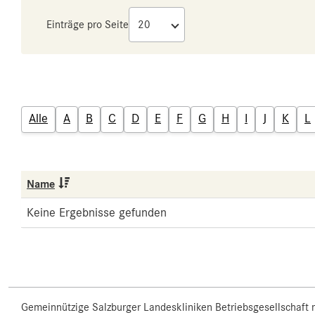
Einträge pro Seite
Alle
A
B
C
D
E
F
G
H
I
J
K
L
Name
Keine Ergebnisse gefunden
Gemeinnützige Salzburger Landeskliniken Betriebsgesellschaft