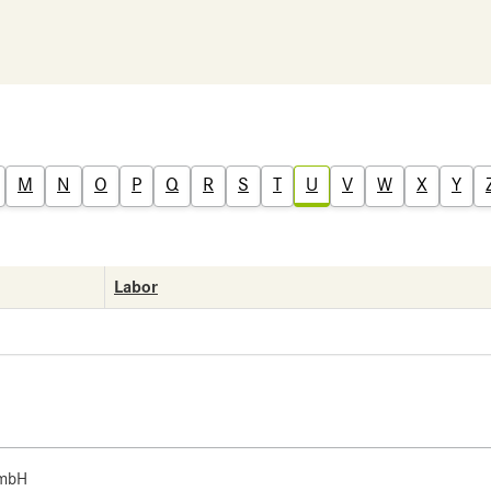
M
N
O
P
Q
R
S
T
U
V
W
X
Y
Labor
 mbH