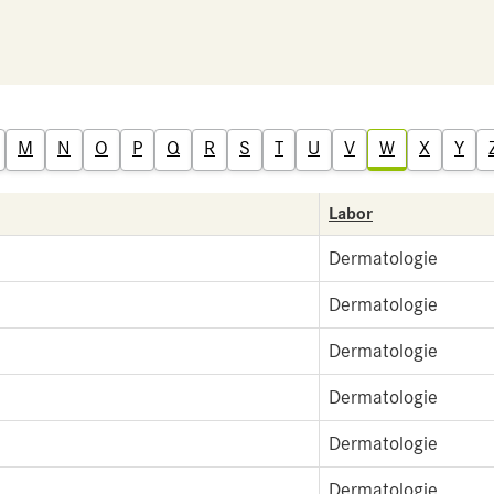
M
N
O
P
Q
R
S
T
U
V
W
X
Y
Labor
Dermatologie
Dermatologie
Dermatologie
Dermatologie
Dermatologie
Dermatologie