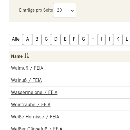
Einträge pro Seite
Alle
A
B
C
D
E
F
G
H
I
J
K
L
Name
Walmuß / FEIA
Walnuß / FEIA
Wassermelone / FEIA
Weintraube / FEIA
Weiße Hornisse / FEIA
Weißer Gänsefuß / FEIA