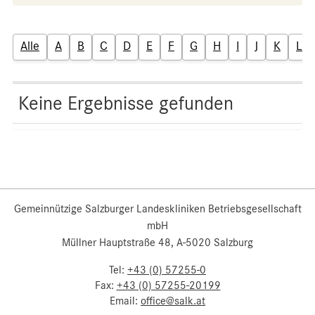
Alle
A
B
C
D
E
F
G
H
I
J
K
L
Keine Ergebnisse gefunden
Gemeinnützige Salzburger Landeskliniken Betriebsgesellschaft
mbH
Müllner Hauptstraße 48, A-5020 Salzburg
Tel:
+43 (0) 57255-0
Fax:
+43 (0) 57255-20199
Email:
office@salk.at