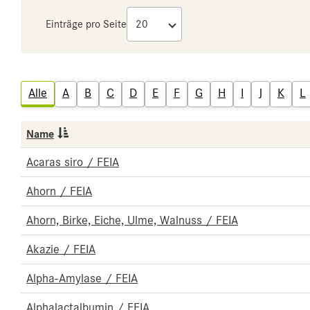
Einträge pro Seite
Alle
A
B
C
D
E
F
G
H
I
J
K
L
Name
Acaras siro / FEIA
Ahorn / FEIA
Ahorn, Birke, Eiche, Ulme, Walnuss / FEIA
Akazie / FEIA
Alpha-Amylase / FEIA
Alphalactalbumin / FEIA