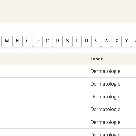
M
N
O
P
Q
R
S
T
U
V
W
X
Y
Labor
Dermatologie
Dermatologie
Dermatologie
Dermatologie
Dermatologie
Dermatologie