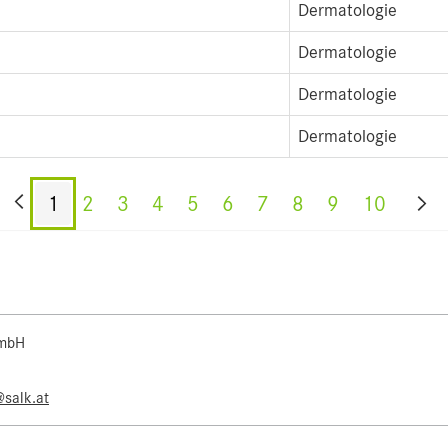
Dermatologie
Dermatologie
Dermatologie
Dermatologie
1
2
3
4
5
6
7
8
9
10
 mbH
@salk.at