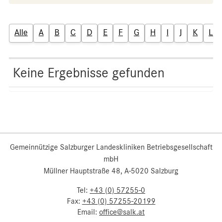
Alle
A
B
C
D
E
F
G
H
I
J
K
L
Keine Ergebnisse gefunden
Gemeinnützige Salzburger Landeskliniken Betriebsgesellschaft
mbH
Müllner Hauptstraße 48, A-5020 Salzburg
Tel:
+43 (0) 57255-0
Fax:
+43 (0) 57255-20199
Email:
office@salk.at