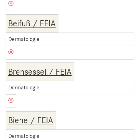
Beifuß / FEIA
Dermatologie
Brensessel / FEIA
Dermatologie
Biene / FEIA
Dermatologie