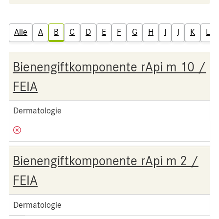
Alle
A
B
C
D
E
F
G
H
I
J
K
L
Bienengiftkomponente rApi m 10 /
FEIA
Dermatologie
Bienengiftkomponente rApi m 2 /
FEIA
Dermatologie