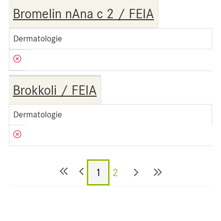
Bromelin nAna c 2 / FEIA
Dermatologie
Brokkoli / FEIA
Dermatologie
1
2