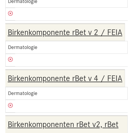
Dermatologie
Birkenkomponente rBet v 2 / FEIA
Dermatologie
Birkenkomponente rBet v 4 / FEIA
Dermatologie
Birkenkomponenten rBet v2, rBet