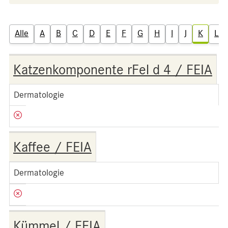
Alle
A
B
C
D
E
F
G
H
I
J
K
L
Katzenkomponente rFel d 4 / FEIA
Dermatologie
Kaffee / FEIA
Dermatologie
Kümmel / FEIA