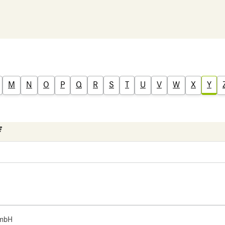
M
N
O
P
Q
R
S
T
U
V
W
X
Y
 mbH