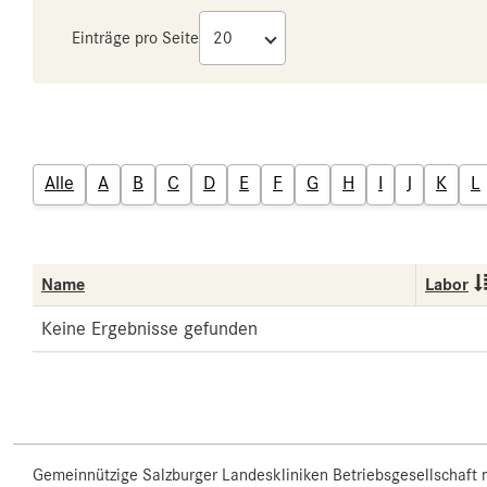
Einträge pro Seite
Alle
A
B
C
D
E
F
G
H
I
J
K
L
Name
Labor
Keine Ergebnisse gefunden
Gemeinnützige Salzburger Landeskliniken Betriebsgesellschaft