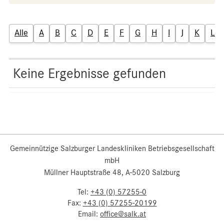
Alle
A
B
C
D
E
F
G
H
I
J
K
L
Keine Ergebnisse gefunden
Gemeinnützige Salzburger Landeskliniken Betriebsgesellschaft
mbH
Müllner Hauptstraße 48, A-5020 Salzburg
Tel:
+43 (0) 57255-0
Fax:
+43 (0) 57255-20199
Email:
office@salk.at