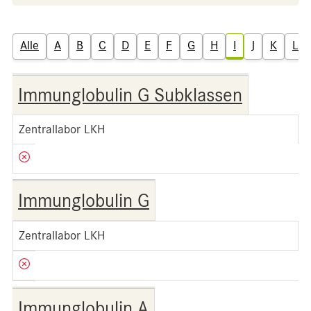
Alle
A
B
C
D
E
F
G
H
I
J
K
L
Immunglobulin G Subklassen
Zentrallabor LKH
Immunglobulin G
Zentrallabor LKH
Immunglobulin A