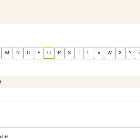
M
N
O
P
Q
R
S
T
U
V
W
X
Y
 mbH