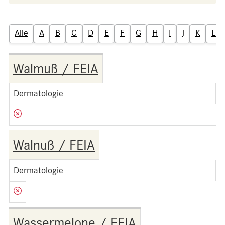
Alle
A
B
C
D
E
F
G
H
I
J
K
L
Walmuß / FEIA
Dermatologie
Walnuß / FEIA
Dermatologie
Wassermelone / FEIA