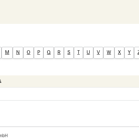
M
N
O
P
Q
R
S
T
U
V
W
X
Y
 mbH