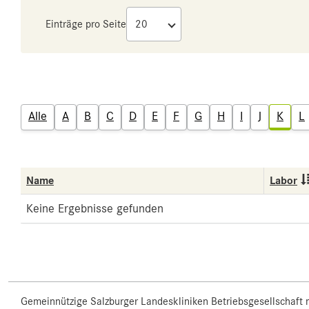
Einträge pro Seite
Alle
A
B
C
D
E
F
G
H
I
J
K
L
Name
Labor
Keine Ergebnisse gefunden
Gemeinnützige Salzburger Landeskliniken Betriebsgesellschaft