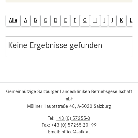
Alle
A
B
C
D
E
F
G
H
I
J
K
L
Keine Ergebnisse gefunden
Gemeinnützige Salzburger Landeskliniken Betriebsgesellschaft
mbH
Müllner Hauptstraße 48, A-5020 Salzburg
Tel:
+43 (0) 57255-0
Fax:
+43 (0) 57255-20199
Email:
office@salk.at