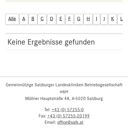
Alle
A
B
C
D
E
F
G
H
I
J
K
L
Keine Ergebnisse gefunden
Gemeinnützige Salzburger Landeskliniken Betriebsgesellschaft
mbH
Müllner Hauptstraße 48, A-5020 Salzburg
Tel:
+43 (0) 57255-0
Fax:
+43 (0) 57255-20199
Email:
office@salk.at