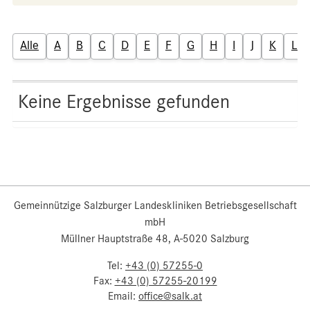
Alle
A
B
C
D
E
F
G
H
I
J
K
L
Keine Ergebnisse gefunden
Gemeinnützige Salzburger Landeskliniken Betriebsgesellschaft
mbH
Müllner Hauptstraße 48, A-5020 Salzburg
Tel:
+43 (0) 57255-0
Fax:
+43 (0) 57255-20199
Email:
office@salk.at