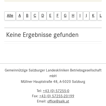
Alle
A
B
C
D
E
F
G
H
I
J
K
L
Keine Ergebnisse gefunden
Gemeinnützige Salzburger Landeskliniken Betriebsgesellschaft
mbH
Müllner Hauptstraße 48, A-5020 Salzburg
Tel:
+43 (0) 57255-0
Fax:
+43 (0) 57255-20199
Email:
office@salk.at