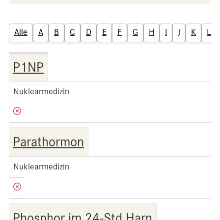
Alle
A
B
C
D
E
F
G
H
I
J
K
L
P1NP
Nuklearmedizin
Parathormon
Nuklearmedizin
Phosphor im 24-Std.Harn