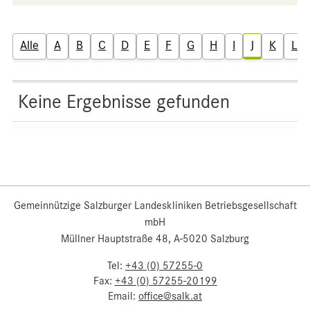
Alle
A
B
C
D
E
F
G
H
I
J
K
L
Keine Ergebnisse gefunden
Gemeinnützige Salzburger Landeskliniken Betriebsgesellschaft
mbH
Müllner Hauptstraße 48, A-5020 Salzburg
Tel:
+43 (0) 57255-0
Fax:
+43 (0) 57255-20199
Email:
office@salk.at