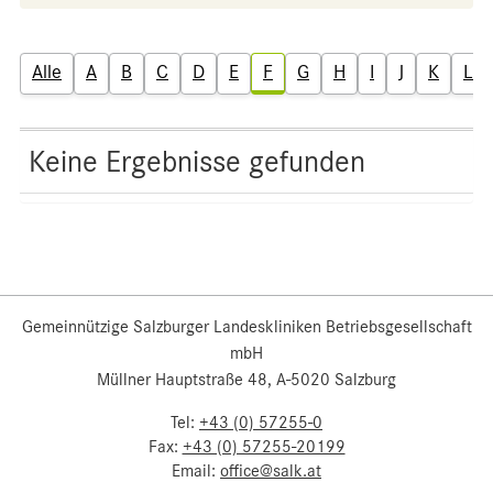
Alle
A
B
C
D
E
F
G
H
I
J
K
L
Keine Ergebnisse gefunden
Gemeinnützige Salzburger Landeskliniken Betriebsgesellschaft
mbH
Müllner Hauptstraße 48, A-5020 Salzburg
Tel:
+43 (0) 57255-0
Fax:
+43 (0) 57255-20199
Email:
office@salk.at