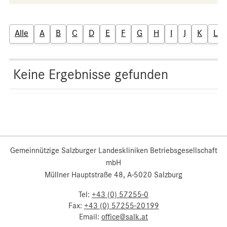
Alle
A
B
C
D
E
F
G
H
I
J
K
L
Keine Ergebnisse gefunden
Gemeinnützige Salzburger Landeskliniken Betriebsgesellschaft
mbH
Müllner Hauptstraße 48, A-5020 Salzburg
Tel:
+43 (0) 57255-0
Fax:
+43 (0) 57255-20199
Email:
office@salk.at