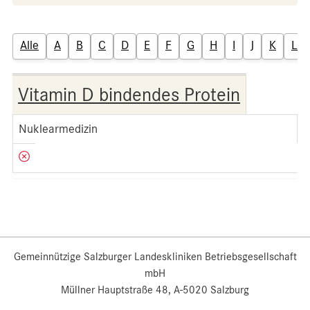
Alle
A
B
C
D
E
F
G
H
I
J
K
L
Vitamin D bindendes Protein
Nuklearmedizin
Gemeinnützige Salzburger Landeskliniken Betriebsgesellschaft
mbH
Müllner Hauptstraße 48, A-5020 Salzburg