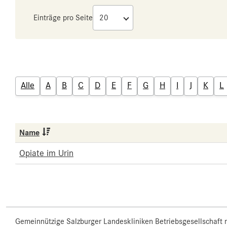
Einträge pro Seite
Alle
A
B
C
D
E
F
G
H
I
J
K
L
Name
Opiate im Urin
Gemeinnützige Salzburger Landeskliniken Betriebsgesellschaft