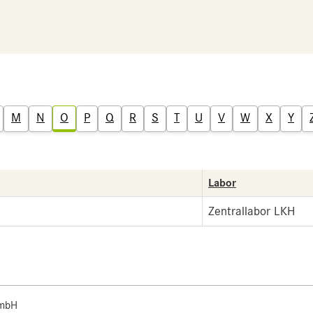
M
N
O
P
Q
R
S
T
U
V
W
X
Y
Labor
Zentrallabor LKH
 mbH