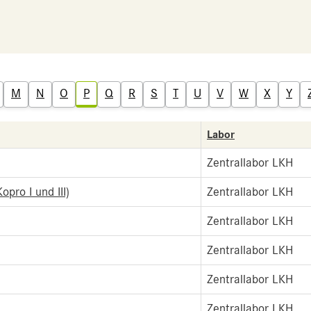
M
N
O
P
Q
R
S
T
U
V
W
X
Y
Labor
Zentrallabor LKH
pro I und III)
Zentrallabor LKH
Zentrallabor LKH
Zentrallabor LKH
Zentrallabor LKH
Zentrallabor LKH