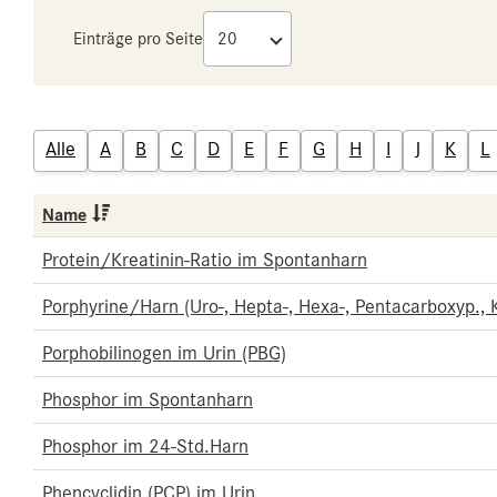
Einträge pro Seite
Alle
A
B
C
D
E
F
G
H
I
J
K
L
Name
Protein/Kreatinin-Ratio im Spontanharn
Porphyrine/Harn (Uro-, Hepta-, Hexa-, Pentacarboxyp., Ko
Porphobilinogen im Urin (PBG)
Phosphor im Spontanharn
Phosphor im 24-Std.Harn
Phencyclidin (PCP) im Urin