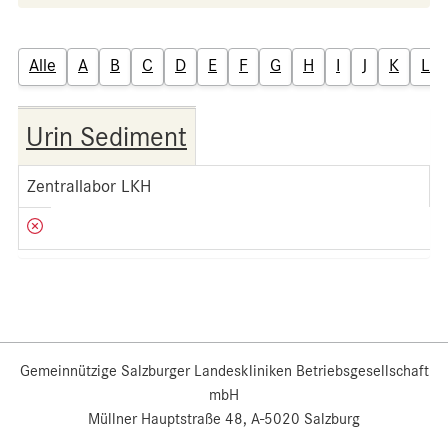
Alle
A
B
C
D
E
F
G
H
I
J
K
L
Urin Sediment
Zentrallabor LKH
Gemeinnützige Salzburger Landeskliniken Betriebsgesellschaft
mbH
Müllner Hauptstraße 48, A-5020 Salzburg