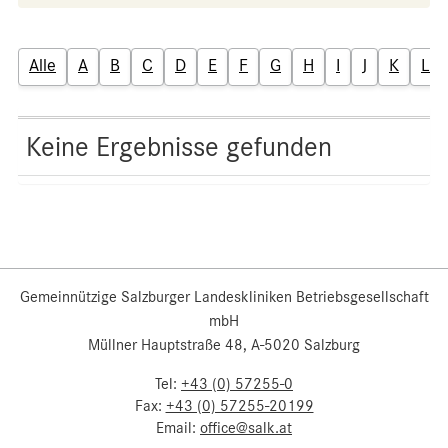
Alle
A
B
C
D
E
F
G
H
I
J
K
L
Keine Ergebnisse gefunden
Gemeinnützige Salzburger Landeskliniken Betriebsgesellschaft
mbH
Müllner Hauptstraße 48, A-5020 Salzburg
Tel:
+43 (0) 57255-0
Fax:
+43 (0) 57255-20199
Email:
office@salk.at