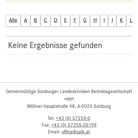
Alle
A
B
C
D
E
F
G
H
I
J
K
L
Keine Ergebnisse gefunden
Gemeinnützige Salzburger Landeskliniken Betriebsgesellschaft
mbH
Müllner Hauptstraße 48, A-5020 Salzburg
Tel:
+43 (0) 57255-0
Fax:
+43 (0) 57255-20199
Email:
office@salk.at