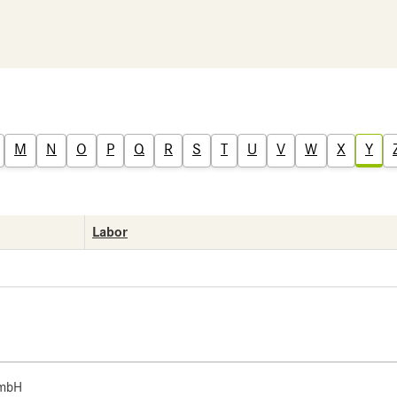
M
N
O
P
Q
R
S
T
U
V
W
X
Y
Labor
 mbH