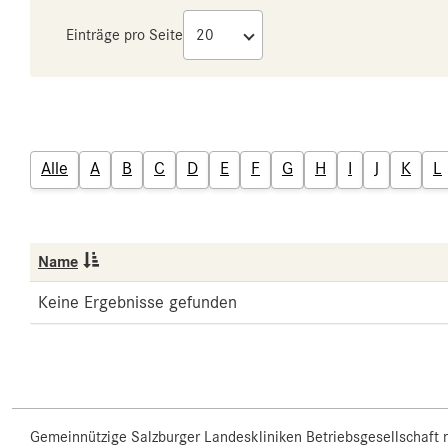
Einträge pro Seite
Alle
A
B
C
D
E
F
G
H
I
J
K
L
Name
Keine Ergebnisse gefunden
Gemeinnützige Salzburger Landeskliniken Betriebsgesellschaft