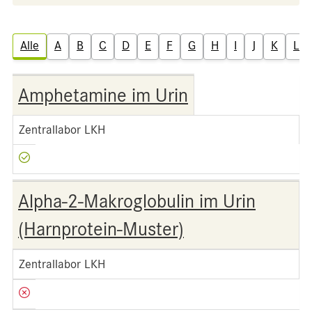
Alle
A
B
C
D
E
F
G
H
I
J
K
L
Amphetamine im Urin
Zentrallabor LKH
Alpha-2-Makroglobulin im Urin
(Harnprotein-Muster)
Zentrallabor LKH