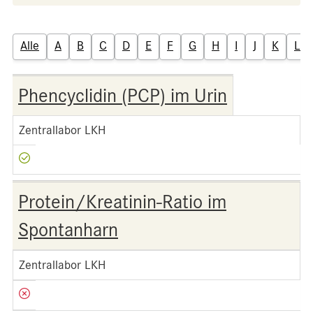
Alle
A
B
C
D
E
F
G
H
I
J
K
L
Phencyclidin (PCP) im Urin
Zentrallabor LKH
Protein/Kreatinin-Ratio im
Spontanharn
Zentrallabor LKH