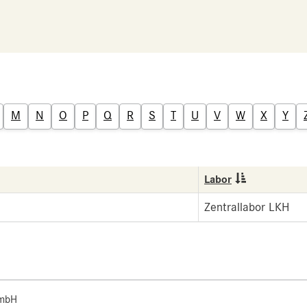
M
N
O
P
Q
R
S
T
U
V
W
X
Y
Labor
Zentrallabor LKH
 mbH