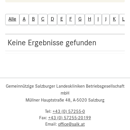
Alle
A
B
C
D
E
F
G
H
I
J
K
L
Keine Ergebnisse gefunden
Gemeinnützige Salzburger Landeskliniken Betriebsgesellschaft
mbH
Müllner Hauptstraße 48, A-5020 Salzburg
Tel:
+43 (0) 57255-0
Fax:
+43 (0) 57255-20199
Email:
office@salk.at