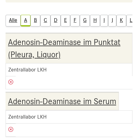
Alle
A
B
C
D
E
F
G
H
I
J
K
L
Adenosin-Deaminase im Punktat
(Pleura, Liquor)
Zentrallabor LKH
Adenosin-Deaminase im Serum
Zentrallabor LKH