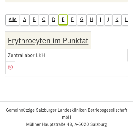
Alle
A
B
C
D
E
F
G
H
I
J
K
L
Erythrocyten im Punktat
Zentrallabor LKH
Gemeinnützige Salzburger Landeskliniken Betriebsgesellschaft
mbH
Müllner Hauptstraße 48, A-5020 Salzburg